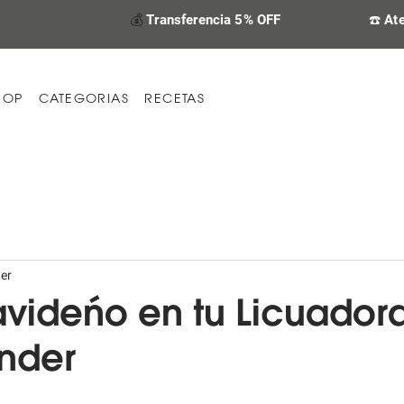
💰
Transferencia 5% OFF
☎️ At
HOP
CATEGORIAS
RECETAS
er
videño en tu Licuador
ender