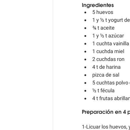
Ingredientes
5 huevos  
1 y ½ t yogurt de 
¾ t aceite  
1 y ½ t azúcar  
1 cuchta vainilla 
1 cuchda miel  
2 cuchdas ron  
4 t de harina  
pizca de sal  
5 cuchtas polvo 
½ t fécula  
4 t frutas abrill
Preparación en 4 
1-Licuar los huevos, y