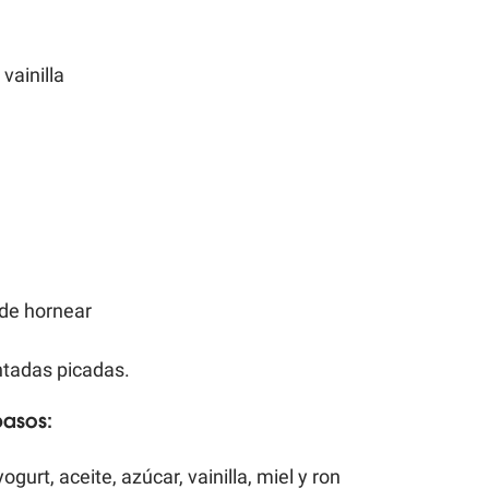
vainilla  
 
de hornear  
antadas picadas. 
pasos:
ogurt, aceite, azúcar, vainilla, miel y ron