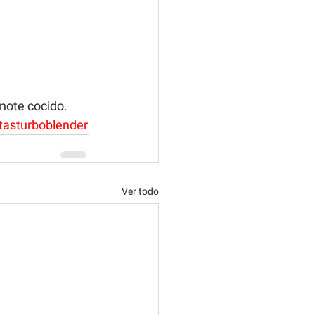
 note cocido.
tasturboblender
Ver todo