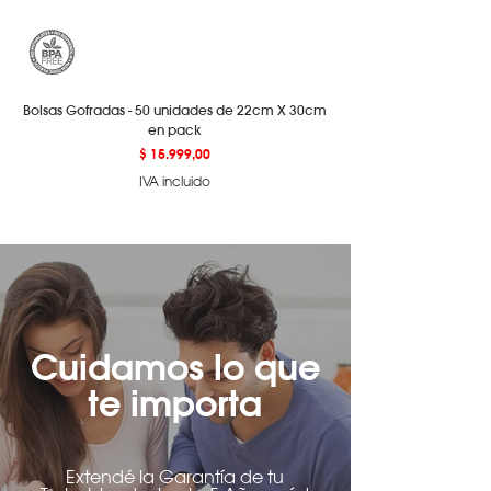
Bolsas Gofradas - 50 unidades de 22cm X 30cm
en pack
Precio
$ 15.999,00
IVA incluido
Cuidamos lo que
te importa
Extendé la Garantía de tu