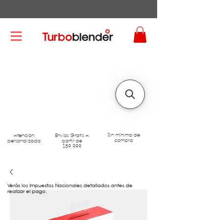
Sin mínimo de
Atención
Envíos Gratis A
compra
personalizada
partir de
$89.999
Verás los Impuestos Nacionales detallados antes de
realizar el pago.