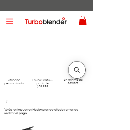
Sin mínimo de
Atención
Envíos Gratis A
compra
personalizada
partir de
$89.999
Verás los Impuestos Nacionales detallados antes de
realizar el pago.