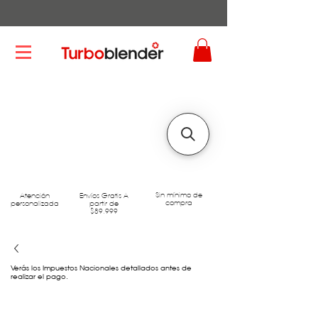
Sin mínimo de
Atención
Envíos Gratis A
compra
personalizada
partir de
$89.999
Verás los Impuestos Nacionales detallados antes de
realizar el pago.