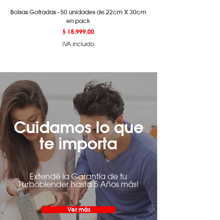
Bolsas Gofradas - 50 unidades de 22cm X 30cm
en pack
Precio
$ 15.999,00
IVA incluido
Cuidamos lo que
te importa
Extendé la Garantía de tu
Turboblender hasta 5 Años más!
Ver más