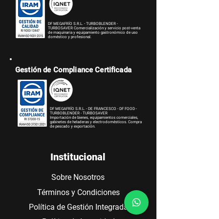
DF MEGAFRÍO S.R.L. - TURBOBLENDER -
TURBOSAVER
Comercialización y servicio post-venta
de maquinaria y equipamiento gastronómico de uso
doméstico y profesional.
Gestión de Compliance Certificada
DF MEGAFRÍO S.R.L. - DE FRANCESCO - DF FOOD -
TURBOBLENDER - TURBOSAVER
Importación de bienes, equipamientos comerciales,
gabinetes de heladeras y electrodomésticos. Compra
de pescado y exportación.
Institucional
Sobre Nosotros
Términos y Condiciones
Política de Gestión Integrada