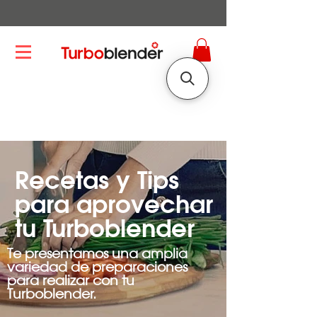
Recetas y Tips
para aprovechar
tu Turboblender
Te presentamos una amplia
variedad de preparaciones
para realizar con tu
Turboblender.