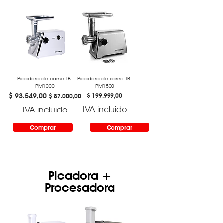
Picadora de carne TB-
Picadora de carne TB-
PM1000
PM1500
Precio
$ 93.549,00
Precio de oferta
Precio
$ 199.999,00
$ 87.000,00
IVA incluido
IVA incluido
Comprar
Comprar
Picadora +
Procesadora