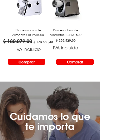
Procesadora de
Procesadora de
Alimentos TB-PM1000
Alimentos TB-PM1500
Precio
$ 180.079,00
Precio de oferta
Precio
$ 286.529,00
$ 173.530,48
IVA incluido
IVA incluido
Comprar
Comprar
Cuidamos lo que
te importa