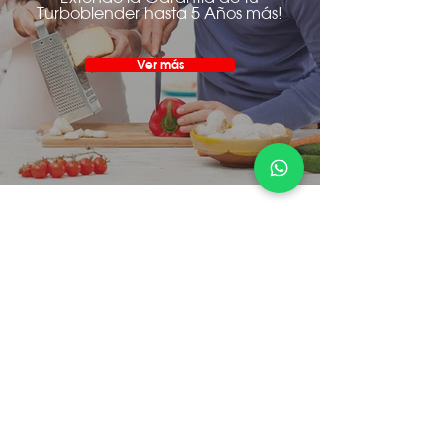
Turboblender hasta 5 Años más!
Ver más
Atención al cliente
¿Cómo Comprar?
Servicio Técnico
Devolución Express
Conocer más
Conocer más
Conocer más