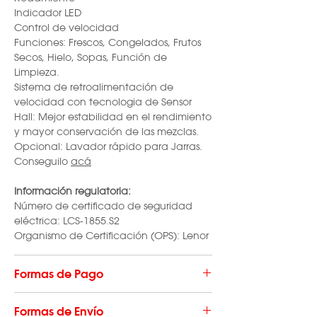
Indicador LED
Control de velocidad
Funciones: Frescos, Congelados, Frutos
Secos, Hielo, Sopas, Función de
Limpieza.
Sistema de retroalimentación de
velocidad con tecnologia de Sensor
Hall: Mejor estabilidad en el rendimiento
y mayor conservación de las mezclas.
Opcional: Lavador rápido para Jarras.
Conseguilo
acá
Información regulatoria:
Número de certificado de seguridad
eléctrica: LCS-1855.S2
Organismo de Certificación (OPS): Lenor
Formas de Pago
Hacé tu compra en hasta 12 cuotas
Formas de Envío
con
todas las
tarjetas de crédito,
en un