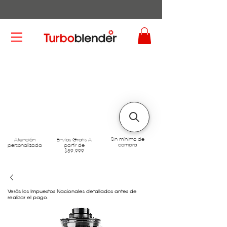
Sin mínimo de
Atención
Envíos Gratis A
compra
personalizada
partir de
$89.999
Verás los Impuestos Nacionales detallados antes de
realizar el pago.