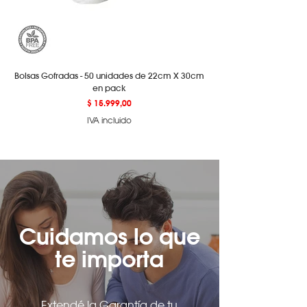
Bolsas Gofradas - 50 unidades de 22cm X 30cm
en pack
Precio
$ 15.999,00
IVA incluido
Cuidamos lo que
te importa
Extendé la Garantía de tu