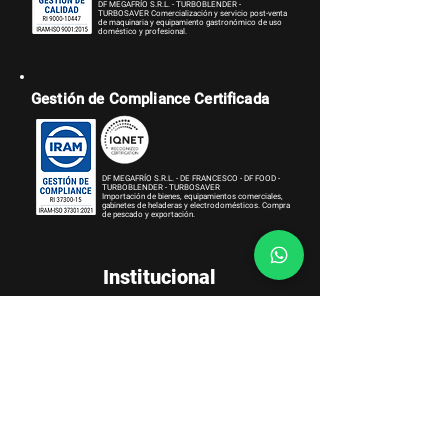
DF MEGAFRÍO S.R.L. - TURBOBLENDER -
TURBOSAVER
Comercialización y servicio post-venta
de maquinaria y equipamiento gastronómico de uso
doméstico y profesional.
Gestión de Compliance Certificada
DF MEGAFRÍO S.R.L. - DE FRANCESCO - DF FOOD -
TURBOBLENDER - TURBOSAVER
Importación de bienes, equipamientos comerciales,
gabinetes de heladeras y electrodomésticos. Compra
de pescado y exportación.
Institucional
Sobre Nosotros
Términos y Condiciones
Política de Gestión Integrada
Política de Integridad
Triple Impacto