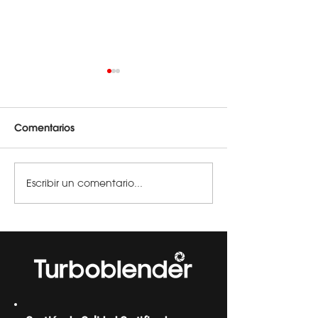
Comentarios
Salsa Barbacoa
Sopa de zanah
Escribir un comentario...