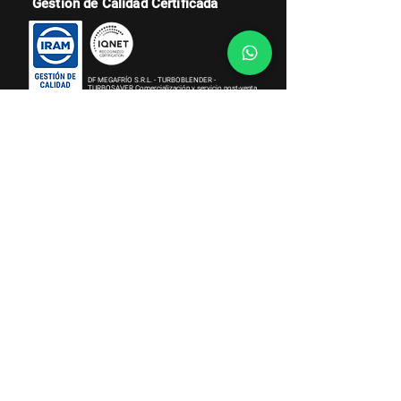
Gestión de Calidad Certificada
DF MEGAFRÍO S.R.L. - TURBOBLENDER -
TURBOSAVER
Comercialización y servicio post-venta
de maquinaria y equipamiento gastronómico de uso
doméstico y profesional.
Gestión de Compliance Certificada
DF MEGAFRÍO S.R.L. - DE FRANCESCO - DF FOOD -
TURBOBLENDER - TURBOSAVER
Importación de bienes, equipamientos comerciales,
gabinetes de heladeras y electrodomésticos. Compra
de pescado y exportación.
Institucional
Sobre Nosotros
Términos y Condiciones