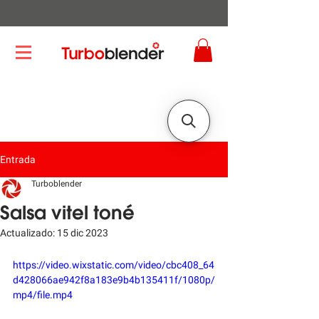
Entrada
Turboblender
Salsa vitel toné
Actualizado:
15 dic 2023
https://video.wixstatic.com/video/cbc408_64
d428066ae942f8a183e9b4b135411f/1080p/
mp4/file.mp4