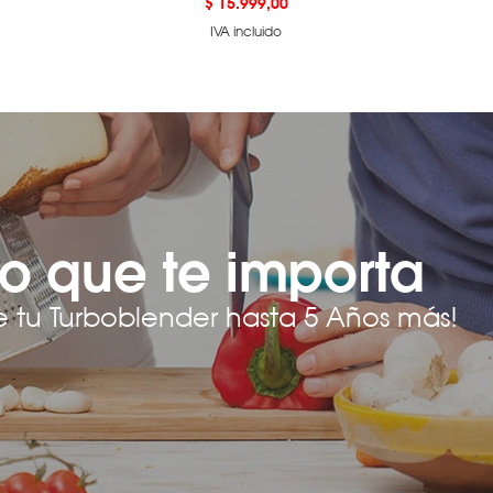
Precio
$ 15.999,00
IVA incluido
o que te importa
e tu Turboblender hasta 5 Años más!