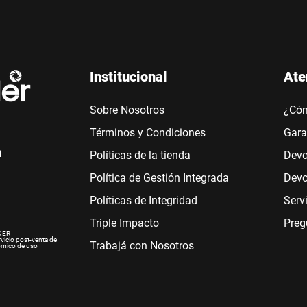
Institucional
Ate
Sobre Nosotros
¿Có
Términos y Condiciones
Gara
a
Políticas de la tienda
Devo
Política de Gestión Integrada
Devo
Políticas de Integridad
Serv
Triple Impacto
Preg
ER -
rvicio post-venta de
Trabajá con Nosotros
ómico de uso