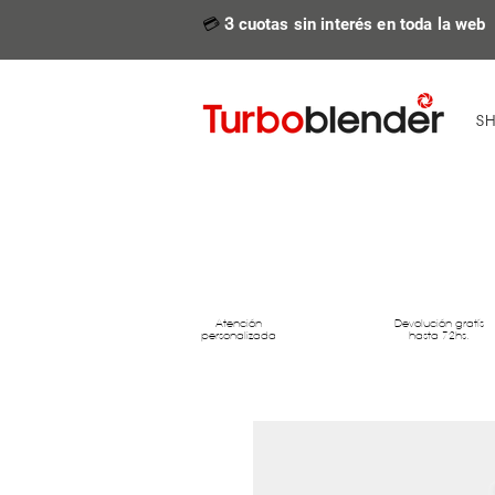
💳
3
cuotas sin interés en toda la web
S
Atención
Devolución gratís
personalizada
hasta 72hs.