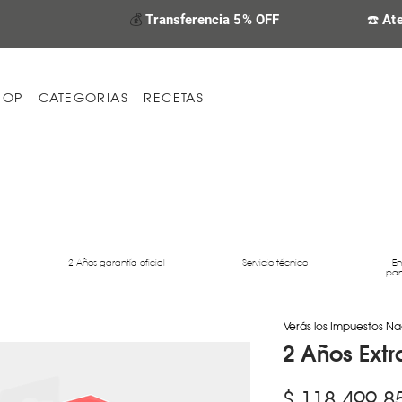
💰
Transferencia 5% OFF
☎️ At
HOP
CATEGORIAS
RECETAS
2 Años garantía oficial
Servicio técnico
En
par
Verás los Impuestos Na
2 Años Ext
$ 118.499,8