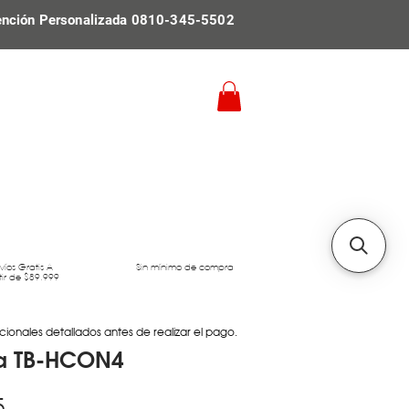
ención Personalizada 0810-345-5502
víos Gratis A
Sin mínimo de compra
tir de $89.999
cionales detallados antes de realizar el pago.
ra TB-HCON4
Precio
5