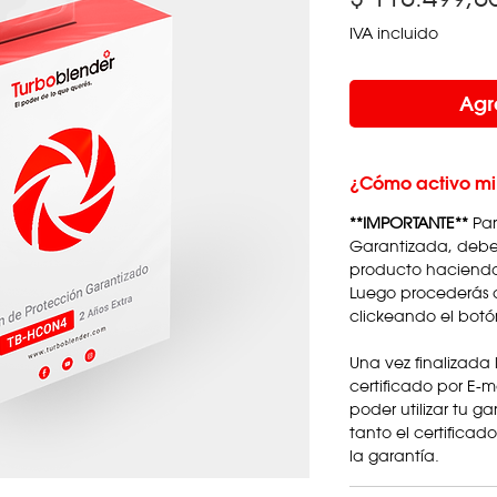
IVA incluido
Agr
¿Cómo activo mi
**IMPORTANTE**
Par
Garantizada, deber
producto haciend
Luego procederás 
clickeando el bot
Una vez finalizada 
certificado por E-m
poder utilizar tu g
tanto el certifica
la garantía.