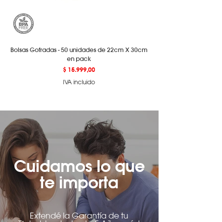
Bolsas Gofradas - 50 unidades de 22cm X 30cm
en pack
Precio
$ 15.999,00
IVA incluido
Cuidamos lo que
te importa
Extendé la Garantía de tu