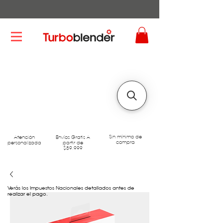
Sin mínimo de
Atención
Envíos Gratis A
compra
personalizada
partir de
$89.999
Verás los Impuestos Nacionales detallados antes de
realizar el pago.