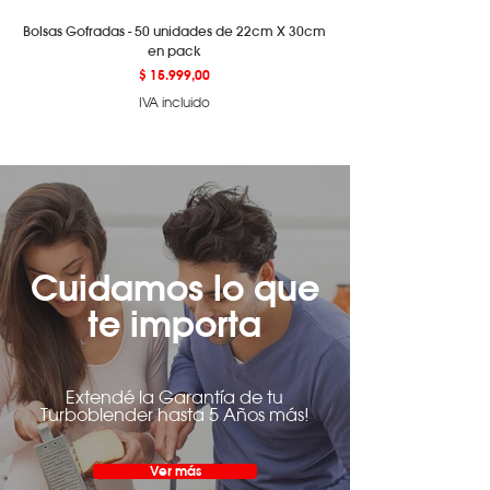
Bolsas Gofradas - 50 unidades de 22cm X 30cm
en pack
Precio
$ 15.999,00
IVA incluido
Cuidamos lo que
te importa
Extendé la Garantía de tu
Turboblender hasta 5 Años más!
Ver más