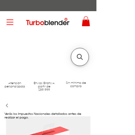
Sin mínimo de
Atención
Envíos Gratis A
compra
personalizada
partir de
$89.999
Verás los Impuestos Nacionales detallados antes de
realizar el pago.