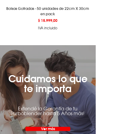
Bolsas Gofradas - 50 unidades de 22cm X 30cm
en pack
Precio
$ 15.999,00
IVA incluido
Cuidamos lo que
te importa
Extendé la Garantía de tu
Turboblender hasta 5 Años más!
Ver más