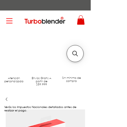
Sin mínimo de
Atención
Envíos Gratis A
compra
personalizada
partir de
$89.999
Verás los Impuestos Nacionales detallados antes de
realizar el pago.