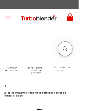
Sin mínimo de
Atención
Envíos Gratis A
compra
personalizada
partir de
$89.999
Verás los Impuestos Nacionales detallados antes de
realizar el pago.