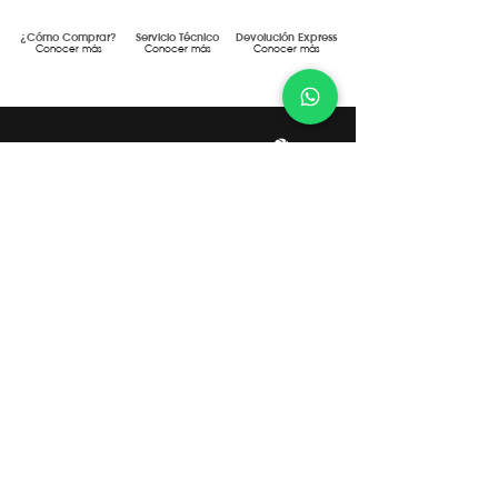
¿Cómo Comprar?
Servicio Técnico
Devolución Express
Conocer más
Conocer más
Conocer más
Gestión de Calidad Certificada
DF MEGAFRÍO S.R.L. - TURBOBLENDER -
TURBOSAVER
Comercialización y servicio post-venta
de maquinaria y equipamiento gastronómico de uso
doméstico y profesional.
Gestión de Compliance Certificada