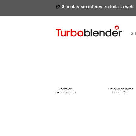
💳
3
cuotas sin interés en toda la web
S
Atención
Devolución gratís
personalizada
hasta 72hs.