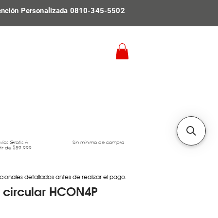
ención Personalizada 0810-345-5502
víos Gratis A
Sin mínimo de compra
tir de $89.999
cionales detallados antes de realizar el pago.
 circular HCON4P
Precio