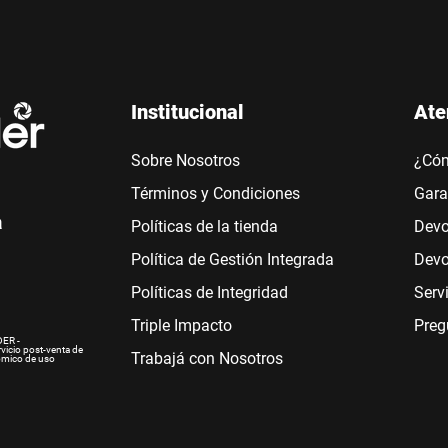
Institucional
Ate
Sobre Nosotros
¿Có
Términos y Condiciones
Gara
a
Políticas de la tienda
Devo
Política de Gestión Integrada
Devo
Políticas de Integridad
Serv
Triple Impacto
Preg
ER -
rvicio post-venta de
Trabajá con Nosotros
ómico de uso