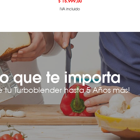
Precio
$ 15.999,00
IVA incluido
o que te importa
e tu Turboblender hasta 5 Años más!