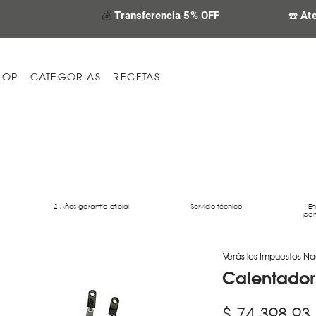
💰
Transferencia 5% OFF
☎️ At
HOP
CATEGORIAS
RECETAS
2 Años garantía oficial
Servicio técnico
En
par
Verás los Impuestos Na
Calentador
$ 74.398,93