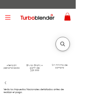
Sin mínimo de
Atención
Envíos Gratis A
compra
personalizada
partir de
$89.999
Verás los Impuestos Nacionales detallados antes de
realizar el pago.