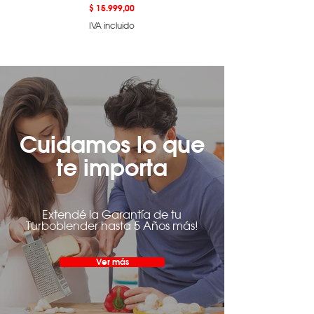
Precio
$ 15.999,00
IVA incluido
Cuidamos lo que
te importa
Extendé la Garantía de tu
Turboblender hasta 5 Años más!
Ver más