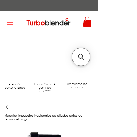
Sin mínimo de
Atención
Envíos Gratis A
compra
personalizada
partir de
$89.999
Verás los Impuestos Nacionales detallados antes de
realizar el pago.