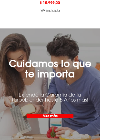
Precio
$ 15.999,00
IVA incluido
Cuidamos lo que
te importa
Extendé la Garantía de tu
Turboblender hasta 5 Años más!
Ver más