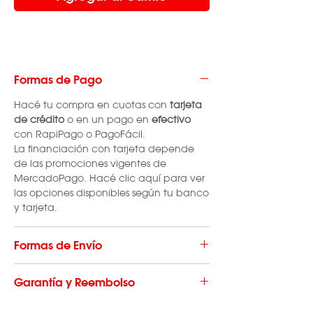
Formas de Pago
Hacé tu compra en cuotas con
tarjeta
de crédito
o en un pago en
efectivo
con RapiPago o PagoFácil.
La financiación con tarjeta depende
de las promociones vigentes de
MercadoPago. Hacé clic aquí para ver
las opciones disponibles según tu banco
y tarjeta.
Formas de Envío
El envío de repuestos tiene un costo que
Garantía y Reembolso
varía según la localidad en la que se
produce la compra. El mismo se
Los consumibles/repuestos
no cuentan