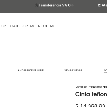
💰
Transferencia 5% OFF
☎️ At
HOP
CATEGORIAS
RECETAS
2 Años garantía oficial
Servicio técnico
En
par
Verás los Impuestos Na
Cinta teflo
$ 14.398,93