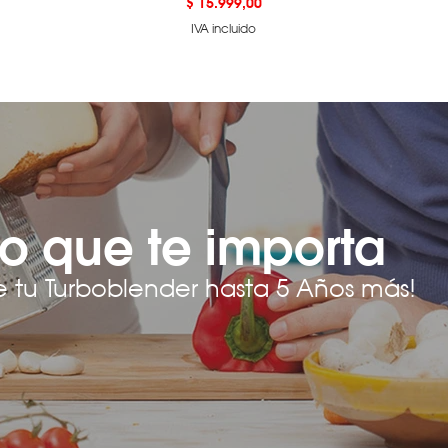
Precio
$ 15.999,00
IVA incluido
o que te importa
e tu Turboblender hasta 5 Años más!