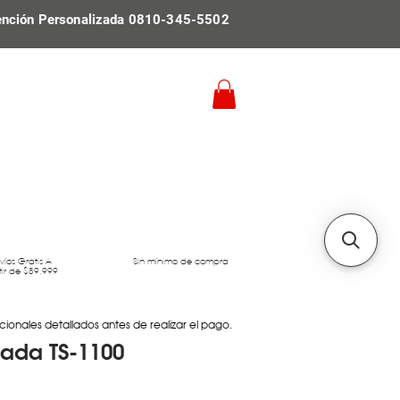
ención Personalizada 0810-345-5502
víos Gratis A
Sin mínimo de compra
tir de $89.999
cionales detallados antes de realizar el pago.
nada TS-1100
Precio