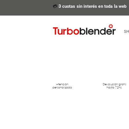
💳
3
cuotas sin interés en toda la web
S
Atención
Devolución gratís
personalizada
hasta 72hs.