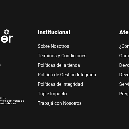
Institucional
Ate
Sobre Nosotros
¿Có
Términos y Condiciones
Gara
a
Políticas de la tienda
Devo
Política de Gestión Integrada
Devo
Políticas de Integridad
Serv
Triple Impacto
Preg
ER -
rvicio post-venta de
Trabajá con Nosotros
ómico de uso