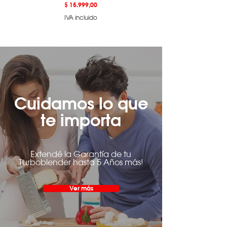
Precio
$ 15.999,00
IVA incluido
Cuidamos lo que
te importa
Extendé la Garantía de tu
Turboblender hasta 5 Años más!
Ver más