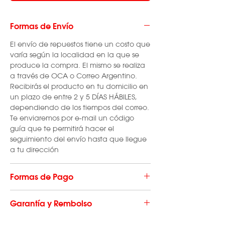
Formas de Envío
El envío de repuestos tiene un costo que
varía según la localidad en la que se
produce la compra. El mismo se realiza
a través de OCA o Correo Argentino.
Recibirás el producto en tu domicilio en
un plazo de entre 2 y 5 DÍAS HÁBILES,
dependiendo de los tiempos del correo.
Te enviaremos por e-mail un código
guía que te permitirá hacer el
seguimiento del envío hasta que llegue
a tu dirección
Formas de Pago
El envío de repuestos tiene un costo que
Garantía y Rembolso
varía según la localidad en la que se
produce la compra. El mismo se realiza
Los consumibles y repuestos no cuentan