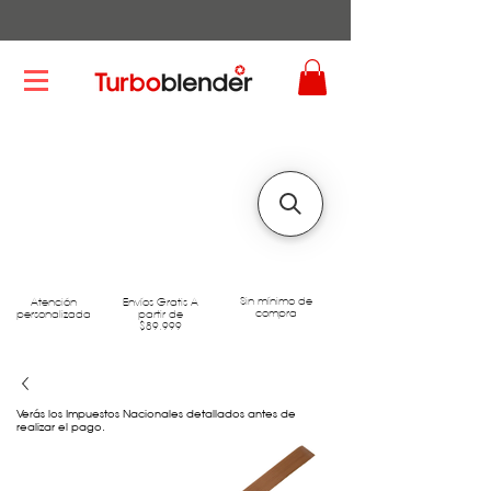
Sin mínimo de
Atención
Envíos Gratis A
compra
personalizada
partir de
$89.999
Verás los Impuestos Nacionales detallados antes de
realizar el pago.