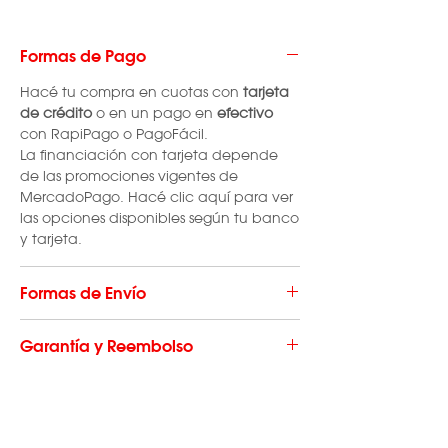
Formas de Pago
Hacé tu compra en cuotas con
tarjeta
de crédito
o en un pago en
efectivo
con RapiPago o PagoFácil.
La financiación con tarjeta depende
de las promociones vigentes de
MercadoPago. Hacé clic aquí para ver
las opciones disponibles según tu banco
y tarjeta.
Formas de Envío
El envío de repuestos tiene un costo que
Garantía y Reembolso
varía según la localidad en la que se
produce la compra. El mismo se
Los consumibles/repuestos
no cuentan
realiza a través de
OCA o Correo
con garantía.
Argentino
. Recibirás el producto en tu
Su compra está respaldada por la
domicilio en un plazo de entre
2 y 5
normativa del programa "Compra