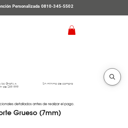
ención Personalizada 0810-345-5502
víos Gratis A
Sin mínimo de compra
tir de $89.999
cionales detallados antes de realizar el pago.
orte Grueso (7mm)
Precio