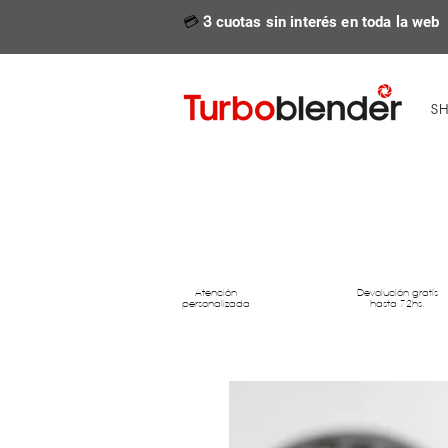
💳
3
cuotas sin interés en toda la web
S
Atención
Devolución gratís
personalizada
hasta 72hs.