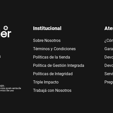
Institucional
Ate
Sobre Nosotros
¿Có
Términos y Condiciones
Gara
a
Políticas de la tienda
Devo
Política de Gestión Integrada
Devo
Políticas de Integridad
Serv
Triple Impacto
Preg
ER -
rvicio post-venta de
Trabajá con Nosotros
ómico de uso