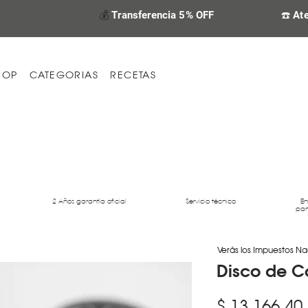
💰
Transferencia 5% OFF
☎️ At
HOP
CATEGORIAS
RECETAS
2 Años garantía oficial
Servicio técnico
En
par
Verás los Impuestos Na
Disco de C
$ 13.166,40