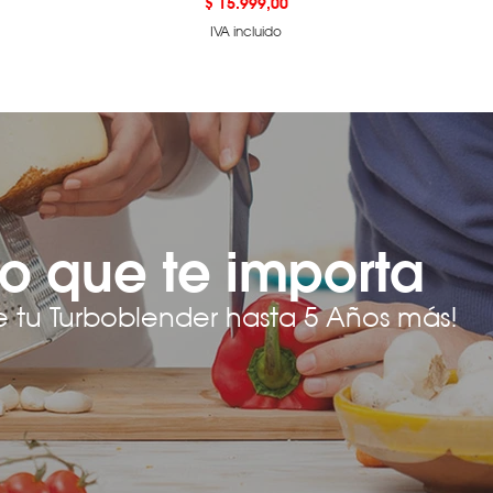
Precio
$ 15.999,00
IVA incluido
o que te importa
e tu Turboblender hasta 5 Años más!