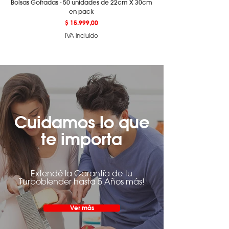
Bolsas Gofradas - 50 unidades de 22cm X 30cm
en pack
Precio
$ 15.999,00
IVA incluido
Cuidamos lo que
te importa
Extendé la Garantía de tu
Turboblender hasta 5 Años más!
Ver más