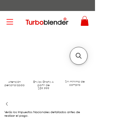
Sin mínimo de
Atención
Envíos Gratis A
compra
personalizada
partir de
$89.999
Verás los Impuestos Nacionales detallados antes de
realizar el pago.