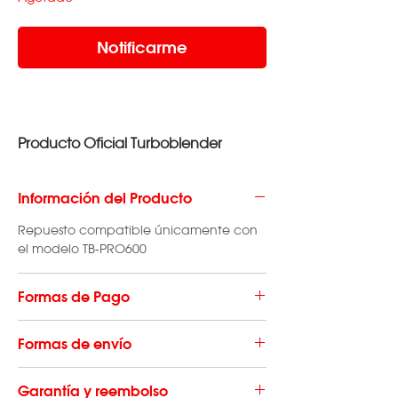
Notificarme
Producto Oficial Turboblender
Información del Producto
Repuesto compatible únicamente con
el modelo TB-PRO600
Formas de Pago
Hacé tu compra en hasta 12 cuotas
Formas de envío
con
todas las
tarjetas de crédito,
en un
pago con
tarjeta de
El envío de repuestos tiene un costo que
débito
o en
efectivo
con cupón de
Garantía y reembolso
varía según la localidad en la que se