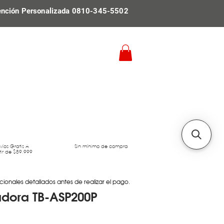
ención Personalizada 0810-345-5502
víos Gratis A
Sin mínimo de compra
tir de $89.999
cionales detallados antes de realizar el pago.
radora TB-ASP200P
Precio