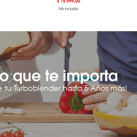
Precio
$ 15.999,00
IVA incluido
o que te importa
e tu Turboblender hasta 5 Años más!