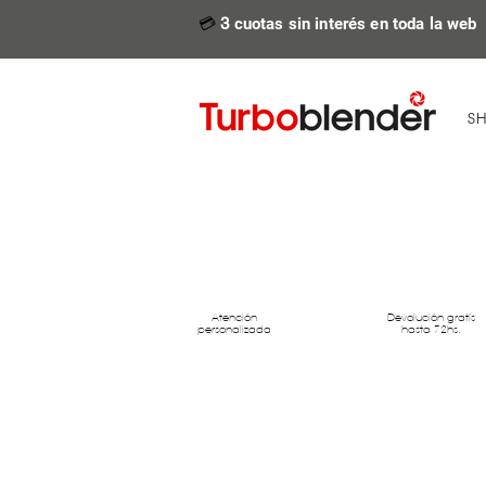
💳
3
cuotas sin interés en toda la web
S
Atención
Devolución gratís
personalizada
hasta 72hs.