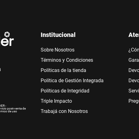
Institucional
Ate
Sobre Nosotros
¿Có
Términos y Condiciones
Gara
a
Políticas de la tienda
Devo
Política de Gestión Integrada
Devo
Políticas de Integridad
Serv
Triple Impacto
Preg
ER -
rvicio post-venta de
Trabajá con Nosotros
ómico de uso