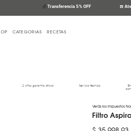
💰
Transferencia 5% OFF
☎️ At
HOP
CATEGORIAS
RECETAS
2 Años garantía oficial
Servicio técnico
En
par
Verás los Impuestos Na
Filtro Aspi
$ 35.998,93