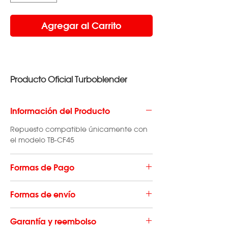
Agregar al Carrito
Producto Oficial Turboblender
Información del Producto
Repuesto compatible únicamente con
el modelo TB-CF45
Formas de Pago
Hacé tu compra en hasta 3 cuotas sin
Formas de envío
interés con todas las tarjetas de crédito,
en un pago con tarjeta de débito o en
El envío de repuestos tiene un costo que
efectivo con cupón de RapiPago o
Garantía y reembolso
varía según la localidad en la que se