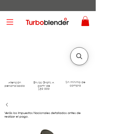
Sin mínimo de
Atención
Envíos Gratis A
compra
personalizada
partir de
$89.999
Verás los Impuestos Nacionales detallados antes de
realizar el pago.