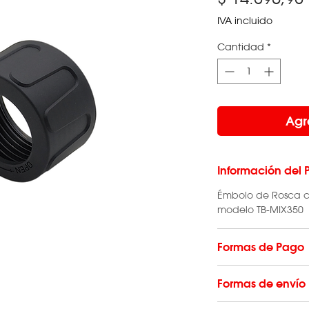
IVA incluido
Cantidad
*
Agr
Información del 
Émbolo de Rosca c
modelo TB-MIX350
Formas de Pago
Hacé tu compra en 
Formas de envío
todas las tarjetas
tarjeta de débito 
El envío de repuest