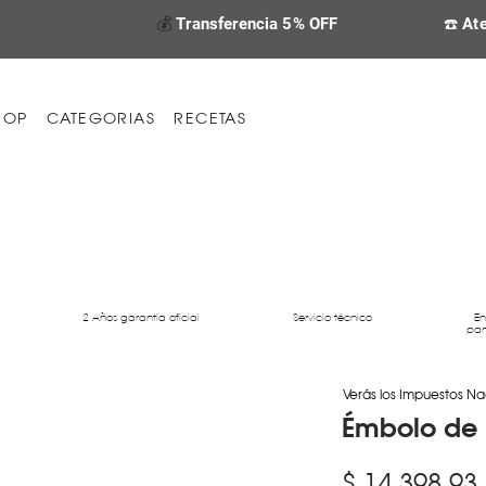
💰
Transferencia 5% OFF
☎️ At
HOP
CATEGORIAS
RECETAS
2 Años garantía oficial
Servicio técnico
En
par
Verás los Impuestos Na
Émbolo de 
$ 14.398,93