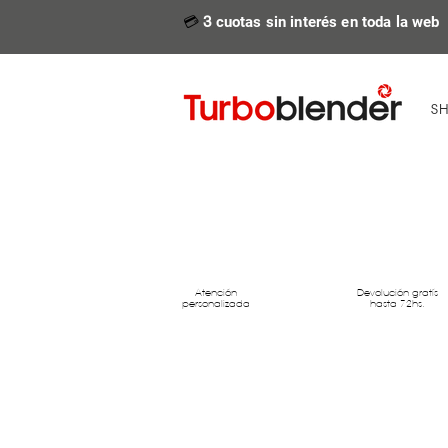
💳
3
cuotas sin interés en toda la web
S
Atención
Devolución gratís
personalizada
hasta 72hs.