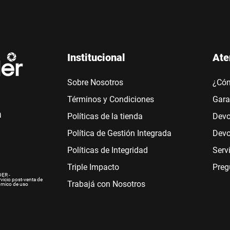
Institucional
Ate
Sobre Nosotros
¿Có
Términos y Condiciones
Gara
a
Políticas de la tienda
Devo
Política de Gestión Integrada
Devo
Políticas de Integridad
Serv
Triple Impacto
Preg
ER -
rvicio post-venta de
Trabajá con Nosotros
ómico de uso