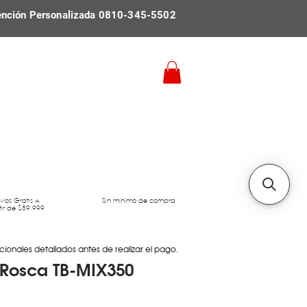
ención Personalizada 0810-345-5502
víos Gratis A
Sin mínimo de compra
tir de $89.999
cionales detallados antes de realizar el pago.
Rosca TB-MIX350
Precio