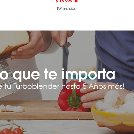
Precio
$ 15.999,00
IVA incluido
o que te importa
e tu Turboblender hasta 5 Años más!