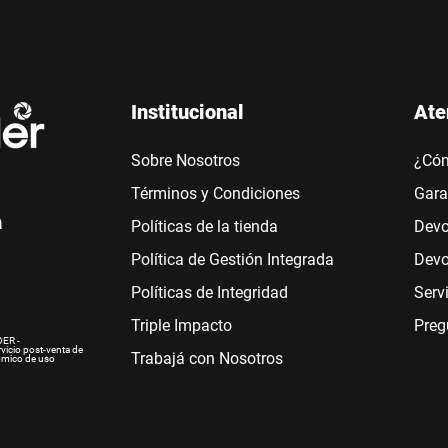
Institucional
Ate
Sobre Nosotros
¿Có
Términos y Condiciones
Gara
a
Políticas de la tienda
Devo
Política de Gestión Integrada
Devo
Políticas de Integridad
Serv
Triple Impacto
Preg
ER -
rvicio post-venta de
Trabajá con Nosotros
ómico de uso