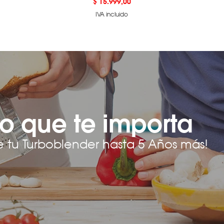
Precio
$ 15.999,00
IVA incluido
o que te importa
e tu Turboblender hasta 5 Años más!