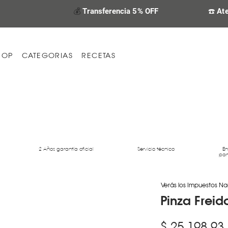
💰
Transferencia 5% OFF
☎️ At
HOP
CATEGORIAS
RECETAS
2 Años garantía oficial
Servicio técnico
En
par
Verás los Impuestos Na
Pinza Freid
$ 25.198,93