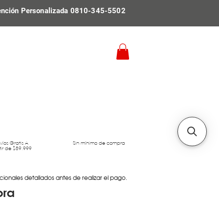
ención Personalizada 0810-345-5502
víos Gratis A
Sin mínimo de compra
tir de $89.999
cionales detallados antes de realizar el pago.
ora
Precio