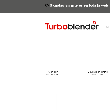
💳
3
cuotas sin interés en toda la web
S
Atención
Devolución gratís
personalizada
hasta 72hs.