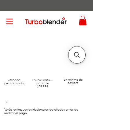
Sin mínimo de
Atención
Envíos Gratis A
compra
personalizada
partir de
$89.999
Verás los Impuestos Nacionales detallados antes de
realizar el pago.