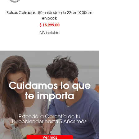
Bolsas Gofradas - 50 unidades de 22cm X 30cm
en pack
Precio
$ 15.999,00
IVA incluido
Cuidamos lo que
te importa
Extendé la Garantía de tu
Turboblender hasta 5 Años más!
Ver más