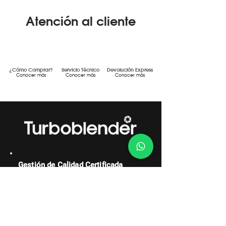
Atención al cliente
¿Cómo Comprar?
Servicio Técnico
Devolución Express
Conocer más
Conocer más
Conocer más
Gestión de Calidad Certificada
DF MEGAFRÍO S.R.L. - TURBOBLENDER -
TURBOSAVER
Comercialización y servicio post-venta
de maquinaria y equipamiento gastronómico de uso
doméstico y profesional.