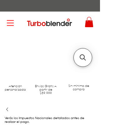
Sin mínimo de
Atención
Envíos Gratis A
compra
personalizada
partir de
$89.999
Verás los Impuestos Nacionales detallados antes de
realizar el pago.