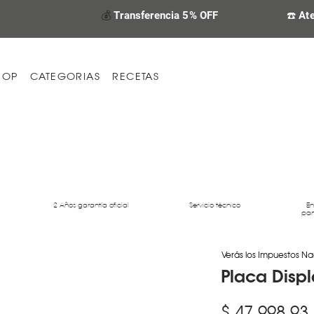
💰
Transferencia 5% OFF
☎️ At
HOP
CATEGORIAS
RECETAS
2 Años garantía oficial
Servicio técnico
En
par
Verás los Impuestos Na
Placa Disp
$ 47.998,93