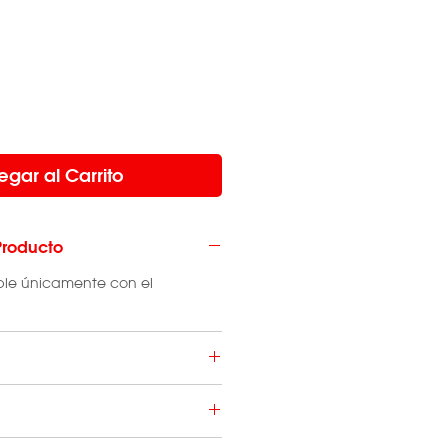
egar al Carrito
Producto
le únicamente con el
 hasta 12 cuotas con
todas
ito,
en un pago con
tarjeta de
vo
con cupón de RapiPago o
os tiene un costo que varía