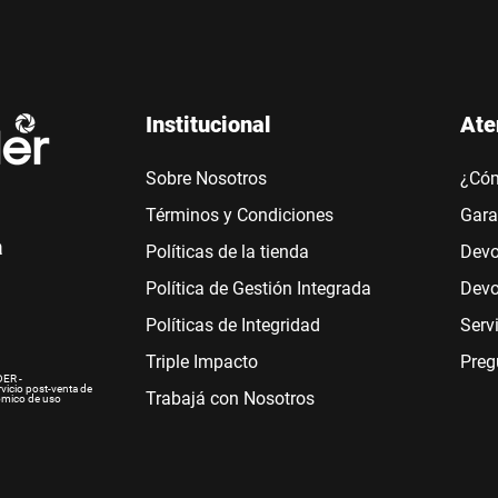
Institucional
Ate
Sobre Nosotros
¿Có
Términos y Condiciones
Gara
a
Políticas de la tienda
Devo
Política de Gestión Integrada
Devo
Políticas de Integridad
Serv
Triple Impacto
Preg
ER -
rvicio post-venta de
Trabajá con Nosotros
ómico de uso