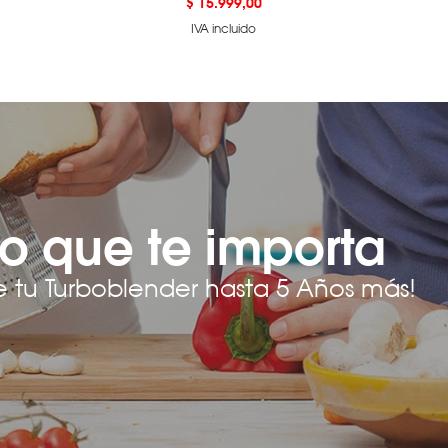
Precio
$ 15.999,00
IVA incluido
o que te importa
e tu Turboblender hasta 5 Años más!