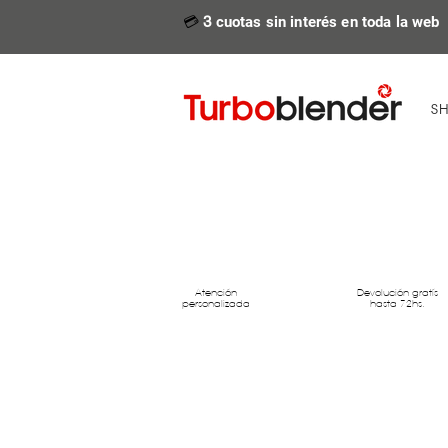
💳
3
cuotas sin interés en toda la web
S
Atención
Devolución gratís
personalizada
hasta 72hs.