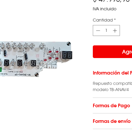
IVA incluido
Cantidad
*
Agr
Información del 
Repuesto compatib
modelo TB-ANAV4
Formas de Pago
Hacé tu compra en
Formas de envío
las
tarjetas de créd
débito
o en
efecti
El envío de repuest