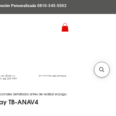
ención Personalizada 0810-345-5502
víos Gratis A
Sin mínimo de compra
tir de $89.999
cionales detallados antes de realizar el pago.
lay TB-ANAV4
Precio