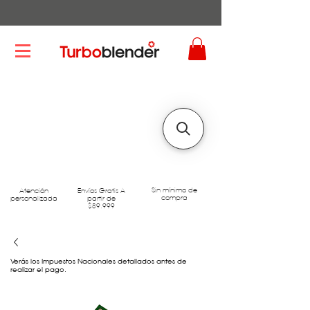
Sin mínimo de
Atención
Envíos Gratis A
compra
personalizada
partir de
$89.999
Verás los Impuestos Nacionales detallados antes de
realizar el pago.