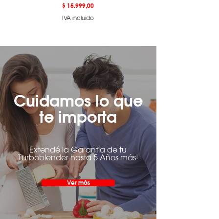
Precio
$ 15.999,00
IVA incluido
Cuidamos lo que
te importa
Extendé la Garantía de tu
Turboblender hasta 5 Años más!
Ver más