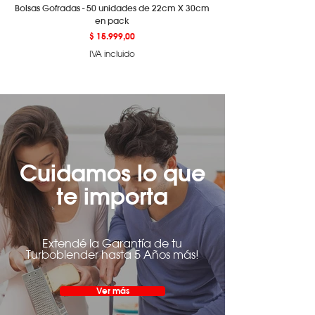
Bolsas Gofradas - 50 unidades de 22cm X 30cm
en pack
Precio
$ 15.999,00
IVA incluido
Cuidamos lo que
te importa
Extendé la Garantía de tu
Turboblender hasta 5 Años más!
Ver más