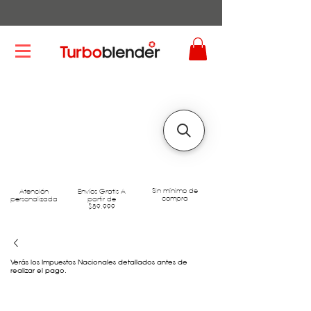
Sin mínimo de
Atención
Envíos Gratis A
compra
personalizada
partir de
$89.999
Verás los Impuestos Nacionales detallados antes de
realizar el pago.