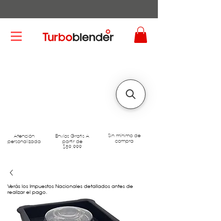
Sin mínimo de
Atención
Envíos Gratis A
compra
personalizada
partir de
$89.999
Verás los Impuestos Nacionales detallados antes de
realizar el pago.