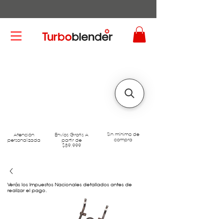
Sin mínimo de
Atención
Envíos Gratis A
compra
personalizada
partir de
$89.999
Verás los Impuestos Nacionales detallados antes de
realizar el pago.