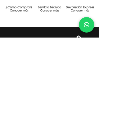
¿Cómo Comprar?
Servicio Técnico
Devolución Express
Conocer más
Conocer más
Conocer más
Gestión de Calidad Certificada
DF MEGAFRÍO S.R.L. - TURBOBLENDER -
TURBOSAVER
Comercialización y servicio post-venta
de maquinaria y equipamiento gastronómico de uso
doméstico y profesional.
Gestión de Compliance Certificada