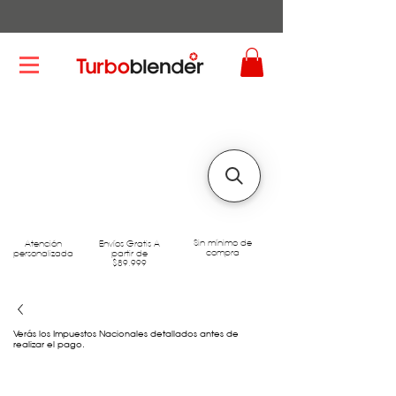
Sin mínimo de
Atención
Envíos Gratis A
compra
personalizada
partir de
$89.999
Verás los Impuestos Nacionales detallados antes de
realizar el pago.