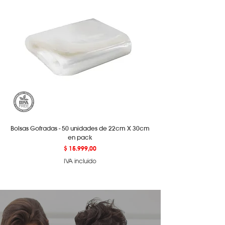
normativa del programa
"Compra
Protegida"
vigente en MercadoPago.
Podés ver los detalles de este
programa
aquí.
Bolsas Gofradas - 50 unidades de 22cm X 30cm
en pack
Precio
$ 15.999,00
IVA incluido