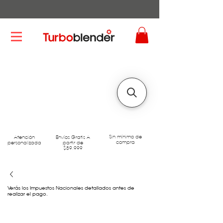
Sin mínimo de
Atención
Envíos Gratis A
compra
personalizada
partir de
$89.999
Verás los Impuestos Nacionales detallados antes de
realizar el pago.