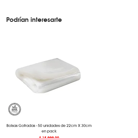
Podrían interesarte
Bolsas Gofradas - 50 unidades de 22cm X 30cm
en pack
Precio
$ 15.999,00