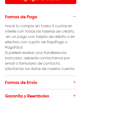
Formas de Pago
Hacé tu compra en hasta 3 cuotas sin
interés con todas las tarjetas de crédito,
en un pago con tarjeta de débito o en
efectivo con cupón de RapiPago o
PagoFácil.
Si preferís realizar una transferencia
bancaria, deberás contactarnos por
email o formulario de contacto,
solicitando los datos de nuestra cuenta.
Formas de Envío
El envío de repuestos tiene un costo que
Garantía y Reembolso
varía según la localidad en la que se
produce la compra. El mismo se realiza
La garantía es válida para desperfectos
a través de OCA o Correo Argentino.
de máquina, NO consumibles.
Recibirás el producto en tu domicilio en