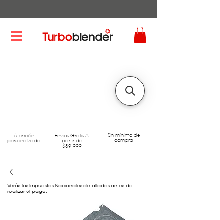
Sin mínimo de
Atención
Envíos Gratis A
compra
personalizada
partir de
$89.999
Verás los Impuestos Nacionales detallados antes de
realizar el pago.