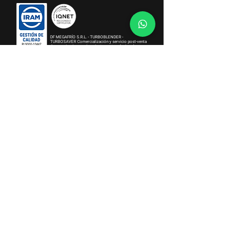
DF MEGAFRÍO S.R.L. - TURBOBLENDER -
TURBOSAVER
Comercialización y servicio post-venta
de maquinaria y equipamiento gastronómico de uso
doméstico y profesional.
Gestión de Compliance Certificada
DF MEGAFRÍO S.R.L. - DE FRANCESCO - DF FOOD -
TURBOBLENDER - TURBOSAVER
Importación de bienes, equipamientos comerciales,
gabinetes de heladeras y electrodomésticos. Compra
de pescado y exportación.
Institucional
Sobre Nosotros
Términos y Condiciones
Política de Gestión Integrada