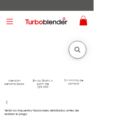
Sin mínimo de
Atención
Envíos Gratis A
compra
personalizada
partir de
$89.999
Verás los Impuestos Nacionales detallados antes de
realizar el pago.