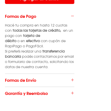
Formas de Pago
Hacé tu compra en hasta 12 cuotas
con
todas las
tarjetas de crédito,
en un
pago con
tarjeta de
débito
o en
efectivo
con cupón de
RapiPago o PagoFácil.
Si preferís realizar una
transferencia
bancaria
podés contactarnos por email
o formulario de contacto, solicitando los
datos de nuestra cuenta.
Formas de Envío
El envío de repuestos tiene un costo que
Garantía y Reembolso
varía según la localidad en la que se
produce la compra. El mismo se realiza
Los consumibles y repuestos no cuentan
a través de OCA o Correo Argentino.
con garantía ni devolución.
Recibirás el producto en tu domicilio en