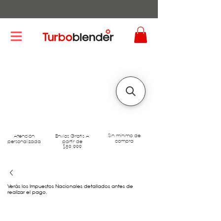
Sin mínimo de
Atención
Envíos Gratis A
compra
personalizada
partir de
$89.999
Verás los Impuestos Nacionales detallados antes de
realizar el pago.