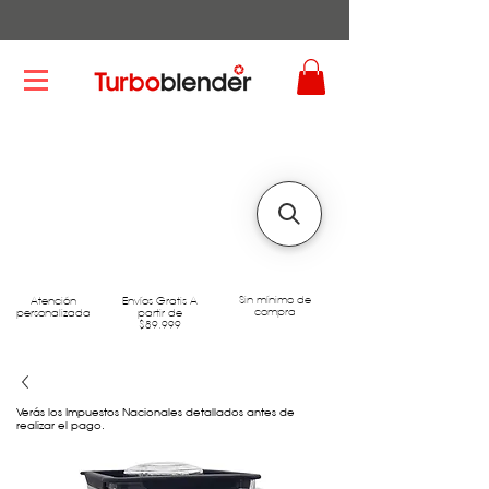
Sin mínimo de
Atención
Envíos Gratis A
compra
personalizada
partir de
$89.999
Verás los Impuestos Nacionales detallados antes de
realizar el pago.