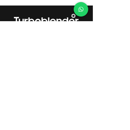
Gestión de Calidad Certificada
DF MEGAFRÍO S.R.L. - TURBOBLENDER -
TURBOSAVER
Comercialización y servicio post-venta
de maquinaria y equipamiento gastronómico de uso
doméstico y profesional.
Gestión de Compliance Certificada
DF MEGAFRÍO S.R.L. - DE FRANCESCO - DF FOOD -
TURBOBLENDER - TURBOSAVER
Importación de bienes, equipamientos comerciales,
gabinetes de heladeras y electrodomésticos. Compra
de pescado y exportación.