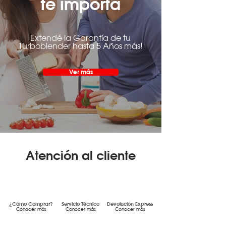
te importa
Extendé la Garantía de tu
Turboblender hasta 5 Años más!
Ver más
Atención al cliente
¿Cómo Comprar?
Servicio Técnico
Devolución Express
Conocer más
Conocer más
Conocer más