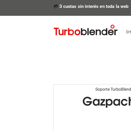
💳
3
cuotas sin interés en toda la web
S
Soporte TurboBlend
Gazpach