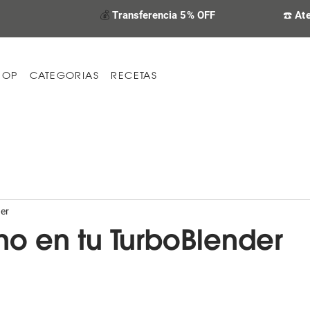
💰
Transferencia 5% OFF
☎️ At
HOP
CATEGORIAS
RECETAS
er
o en tu TurboBlender