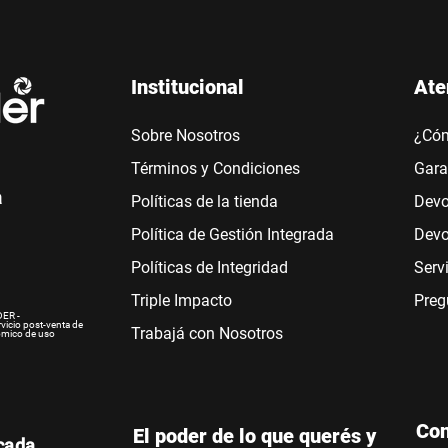
Institucional
Ate
Sobre Nosotros
¿Có
Términos y Condiciones
Gara
a
Políticas de la tienda
Devo
Política de Gestión Integrada
Devo
Políticas de Integridad
Serv
Triple Impacto
Preg
ER -
rvicio post-venta de
Trabajá con Nosotros
ómico de uso
Con
El poder de lo que querés y
icada