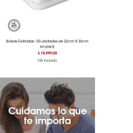
Bolsas Gofradas - 50 unidades de 22cm X 30cm
en pack
Precio
$ 15.999,00
IVA incluido
Cuidamos lo que
te importa