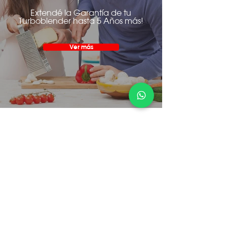
Extendé la Garantía de tu
Turboblender hasta 5 Años más!
Ver más
Atención al cliente
¿Cómo Comprar?
Servicio Técnico
Devolución Express
Conocer más
Conocer más
Conocer más