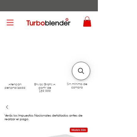
Sin mínimo de
Atención
Envíos Gratis A
compra
personalizada
partir de
$89.999
Verás los Impuestos Nacionales detallados antes de
realizar el pago.