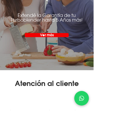
Extendé la Garantía de tu
Turboblender hasta 5 Años más!
Ver más
Atención al cliente
¿Cómo Comprar?
Servicio Técnico
Devolución Express
Conocer más
Conocer más
Conocer más