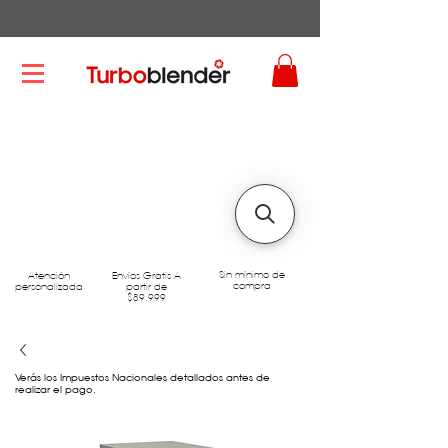
Sin mínimo de
Atención
Envíos Gratis A
compra
personalizada
partir de
$89.999
Verás los Impuestos Nacionales detallados antes de
realizar el pago.