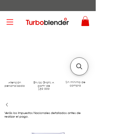
Sin mínimo de
Atención
Envíos Gratis A
compra
personalizada
partir de
$89.999
Verás los Impuestos Nacionales detallados antes de
realizar el pago.