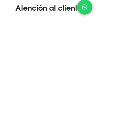
Atención al cliente
¿Cómo Comprar?
Servicio Técnico
Devolución Express
Conocer más
Conocer más
Conocer más
Gestión de Calidad Certificada
DF MEGAFRÍO S.R.L. - TURBOBLENDER -
TURBOSAVER
Comercialización y servicio post-venta
de maquinaria y equipamiento gastronómico de uso
doméstico y profesional.