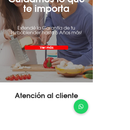
te importa
Extendé la Garantía de tu
Turboblender hasta 5 Años más!
Ver más
Atención al cliente
¿Cómo Comprar?
Servicio Técnico
Devolución Express
Conocer más
Conocer más
Conocer más