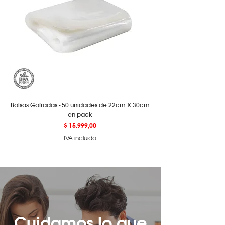
programa
aquí.
Bolsas Gofradas - 50 unidades de 22cm X 30cm
en pack
Precio
$ 15.999,00
IVA incluido
Cuidamos lo que