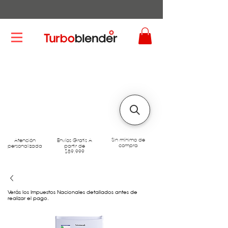
Sin mínimo de
Atención
Envíos Gratis A
compra
personalizada
partir de
$89.999
Verás los Impuestos Nacionales detallados antes de
realizar el pago.