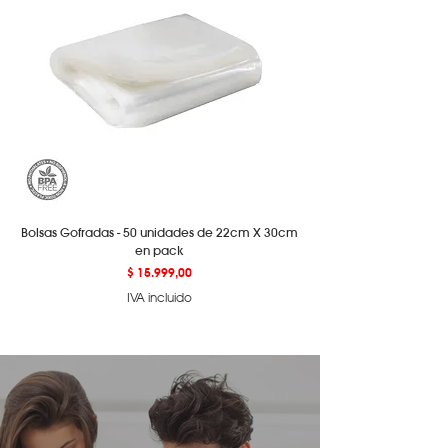
Protegida"
vigente en MercadoPago.
Podés ver los detalles de este
programa
aquí.
Bolsas Gofradas - 50 unidades de 22cm X 30cm
en pack
Precio
$ 15.999,00
IVA incluido