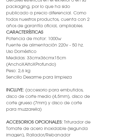
detalles estéticos en el exterior o en su
packaging, por lo que ha sido
publicado a precio diferencial. Como
todos nuestros productos, cuenta con 2
años de garantía oficial, ampliables.
CARACTERÍSTICAS
Potencia de motor: 1000w
Fuente de alimentación 220v - 50 hz.
Uso Doméstico
Medidas: 33cmx36cmx15cm
(AnchoXAltoXProfundo)
Peso: 2,6 kg
Sencillo Desarme para limpieza
INCLUYE:
(accesorio para embutidos,
disco de corte medio (4,5mm), disco de
corte grueso (7mm) y disco de corte
para muzzarella)
ACCESORIOS OPCIONALES:
Triturador de
Tomate de acero inoxidable (segunda
imagen), Rallador/Rebanador