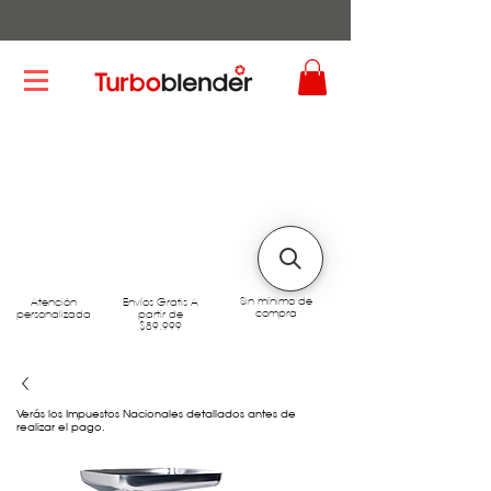
Sin mínimo de
Atención
Envíos Gratis A
compra
personalizada
partir de
$89.999
Verás los Impuestos Nacionales detallados antes de
realizar el pago.