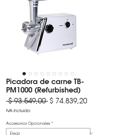
Picadora de carne TB-
PM1000 (Refurbished)
Precio
Precio
 $ 93.549,00 
$ 74.839,20
de
IVA incluido
oferta
Accesorios Opcionales
*