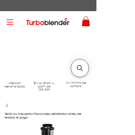
Sin mínimo de
Atención
Envíos Gratis A
compra
personalizada
partir de
$89.999
Verás los Impuestos Nacionales detallados antes de
realizar el pago.