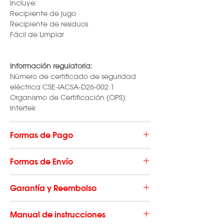
Incluye:
Recipiente de jugo
Recipiente de residuos
Fácil de Limpiar
Información regulatoria:
Número de certificado de seguridad
eléctrica:CSE-IACSA-D26-002.1
Organismo de Certificación (OPS):
Intertek
Formas de Pago
Hacé tu compra en hasta 12 cuotas
Formas de Envío
con
todas las
tarjetas de crédito,
en un
pago con
tarjeta de
Adquiriendo cualquiera de nuestras
débito
o en
efectivo
con cupón de
Garantía y Reembolso
Jugueras, el envío a todo el país es
SIN
RapiPago o PagoFácil.
CARGO
. El mismo se realiza a través de
Si preferís realizar una
transferencia
Este producto cuenta con
2 años de
Andreani, Credifin u OCA
según tu
Manual de instrucciones
bancaria
podés contactarnos por email
Garantía Oficial Turboblender.
localidad.