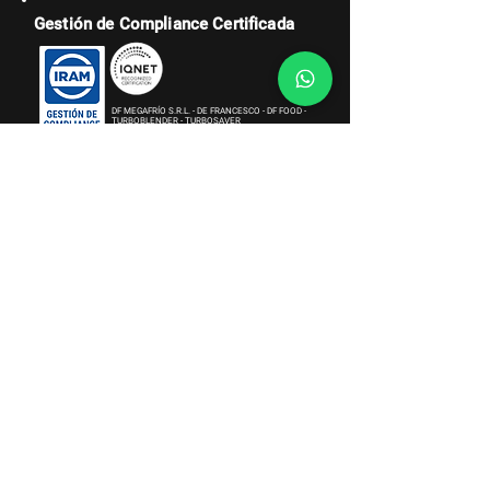
Gestión de Compliance Certificada
DF MEGAFRÍO S.R.L. - DE FRANCESCO - DF FOOD -
TURBOBLENDER - TURBOSAVER
Importación de bienes, equipamientos comerciales,
gabinetes de heladeras y electrodomésticos. Compra
de pescado y exportación.
Institucional
Sobre Nosotros
Términos y Condiciones
Política de Gestión Integrada
Política de Integridad
Triple Impacto
Trabajá con Nosotros