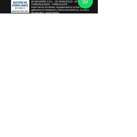
DF MEGAFRÍO S.R.L. - DE FRANCESCO - DF FOOD -
TURBOBLENDER - TURBOSAVER
Importación de bienes, equipamientos comerciales,
gabinetes de heladeras y electrodomésticos. Compra
de pescado y exportación.
Institucional
Sobre Nosotros
Términos y Condiciones
Política de Gestión Integrada
Política de Integridad
Triple Impacto
Trabajá con Nosotros
Atención al Cliente
¿Cómo comprar?
Garantía Extendida