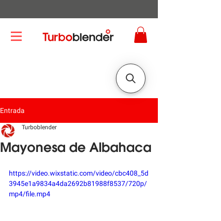
Entrada
Turboblender
Mayonesa de Albahaca
https://video.wixstatic.com/video/cbc408_5d
3945e1a9834a4da2692b81988f8537/720p/
mp4/file.mp4